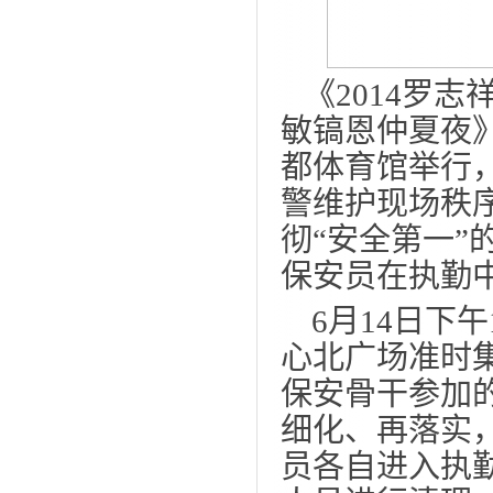
《
2014
罗志
敏镐恩仲夏夜
都体育馆举行
警维护现场秩
彻“安全第一”
保安员在执勤
6
月
14
日下午
心北广场准时
保安骨干参加
细化、再落实
员各自进入执